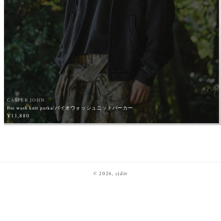
CASPER JOHN
販
Bio wash knit parka/バイオウォッシュニットパーカー
売
通
¥11,880
常
元:
価
格
© 2026,
cjdiv