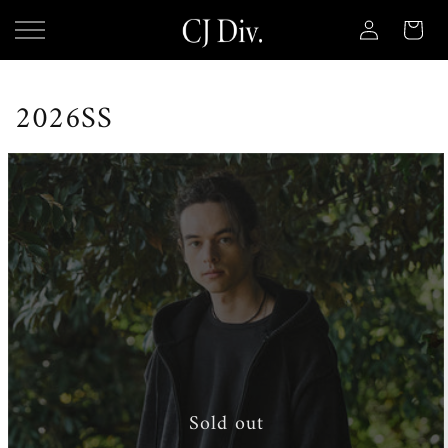
コンテ
カ
グ
ンツに
ー
進む
イ
ト
ン
コ
2026SS
レ
ク
シ
ョ
ン
:
Sold out